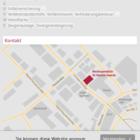
Ã
U
Unfallversicherung
…
V
Verfahrenskostenhilfe
Verfahrenswert
Verhinderungsbetreuer
…
W
Wohnfläche
Z
Zeugenaussage
Zwangsversteigerung
Kontakt
Sie können diese Website anonym
Verstanden
✓
Rechtsanwältin
02373 / 172 76 06