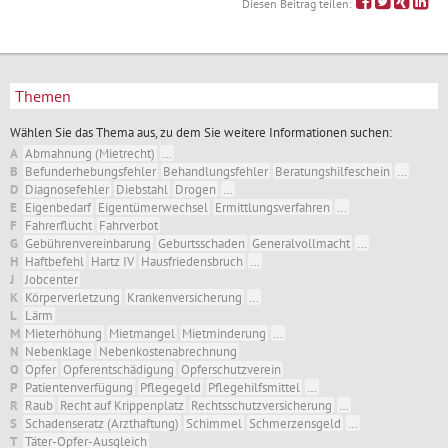
Diesen Beitrag teilen:
Themen
Wählen Sie das Thema aus, zu dem Sie weitere Informationen suchen:
A
Abmahnung (Mietrecht)
…
B
Befunderhebungsfehler
Behandlungsfehler
Beratungshilfeschein
…
D
Diagnosefehler
Diebstahl
Drogen
…
E
Eigenbedarf
Eigentümerwechsel
Ermittlungsverfahren
…
F
Fahrerflucht
Fahrverbot
G
Gebührenvereinbarung
Geburtsschaden
Generalvollmacht
…
H
Haftbefehl
Hartz IV
Hausfriedensbruch
…
J
Jobcenter
K
Körperverletzung
Krankenversicherung
…
L
Lärm
M
Mieterhöhung
Mietmangel
Mietminderung
…
N
Nebenklage
Nebenkostenabrechnung
O
Opfer
Opferentschädigung
Opferschutzverein
P
Patientenverfügung
Pflegegeld
Pflegehilfsmittel
…
R
Raub
Recht auf Krippenplatz
Rechtsschutzversicherung
…
S
Schadenseratz (Arzthaftung)
Schimmel
Schmerzensgeld
…
T
Täter-Opfer-Ausgleich