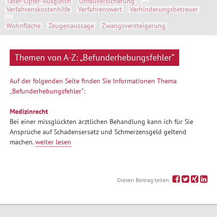
Täter-Opfer-Ausgleich
Unfallversicherung
…
Verfahrenskostenhilfe
Verfahrenswert
Verhinderungsbetreuer
…
Wohnfläche
Zeugenaussage
Zwangsversteigerung
Themen von A-Z: „Befunderhebungsfehler“
Auf der folgenden Seite finden Sie Informationen Thema
„Befunderhebungsfehler“:
Medizinrecht
Bei einer missglückten ärztlichen Behandlung kann ich für Sie
Ansprüche auf Schadensersatz und Schmerzensgeld geltend
machen.
weiter lesen
Diesen Beitrag teilen: