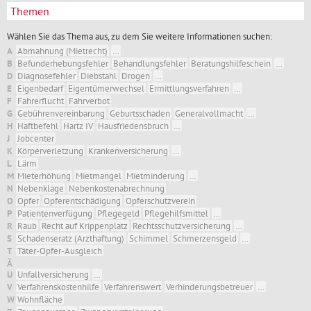
Themen
Wählen Sie das Thema aus, zu dem Sie weitere Informationen suchen:
A
Abmahnung (Mietrecht)
…
B
Befunderhebungsfehler
Behandlungsfehler
Beratungshilfeschein
…
D
Diagnosefehler
Diebstahl
Drogen
…
E
Eigenbedarf
Eigentümerwechsel
Ermittlungsverfahren
…
F
Fahrerflucht
Fahrverbot
G
Gebührenvereinbarung
Geburtsschaden
Generalvollmacht
…
H
Haftbefehl
Hartz IV
Hausfriedensbruch
…
J
Jobcenter
K
Körperverletzung
Krankenversicherung
…
L
Lärm
M
Mieterhöhung
Mietmangel
Mietminderung
…
N
Nebenklage
Nebenkostenabrechnung
O
Opfer
Opferentschädigung
Opferschutzverein
P
Patientenverfügung
Pflegegeld
Pflegehilfsmittel
…
R
Raub
Recht auf Krippenplatz
Rechtsschutzversicherung
…
S
Schadenseratz (Arzthaftung)
Schimmel
Schmerzensgeld
…
T
Täter-Opfer-Ausgleich
Ã
U
Unfallversicherung
…
V
Verfahrenskostenhilfe
Verfahrenswert
Verhinderungsbetreuer
…
W
Wohnfläche