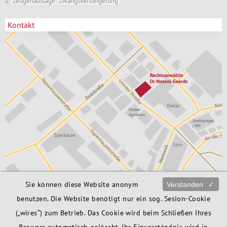
Z
Zeugenaussage
Zwangsversteigerung
Kontakt
Sie können diese Website anonym
Verstanden
✓
Rechtsanwältin
02373 / 172 76 06
Dr. Babette Nossol-Geerds
info@ra-bng.de
benutzen. Die Website benötigt nur ein sog. Sesion-Cookie
Unnaer Str. 6
Anfahrt
58706 Menden
(„wires“) zum Betrieb. Das Cookie wird beim Schließen Ihres
Browers automatisch gelöscht. Ihr Einverständnis wird in