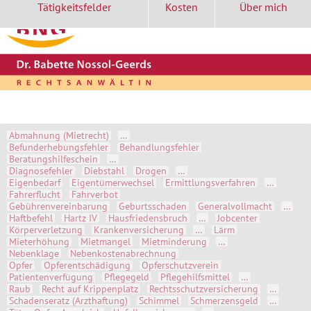
Tätigkeitsfelder
Kosten
Über mich
Start
Kontakt
Aktuell
Themen A-Z
Abmahnung (Mietrecht)
…
Befunderhebungsfehler
Behandlungsfehler
Beratungshilfeschein
…
Diagnosefehler
Diebstahl
Drogen
…
Eigenbedarf
Eigentümerwechsel
Ermittlungsverfahren
…
Fahrerflucht
Fahrverbot
Gebührenvereinbarung
Geburtsschaden
Generalvollmacht
…
Haftbefehl
Hartz IV
Hausfriedensbruch
…
Jobcenter
Körperverletzung
Krankenversicherung
…
Lärm
Mieterhöhung
Mietmangel
Mietminderung
…
Nebenklage
Nebenkostenabrechnung
Opfer
Opferentschädigung
Opferschutzverein
Patientenverfügung
Pflegegeld
Pflegehilfsmittel
…
Raub
Recht auf Krippenplatz
Rechtsschutzversicherung
…
Schadenseratz (Arzthaftung)
Schimmel
Schmerzensgeld
…