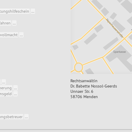
tungshilfeschein
…
fahren
…
vollmacht
…
Rechtsanwältin
…
Dr. Babette Nossol-Geerds
cherung
…
Unnaer Str. 6
nsgeld
…
58706 Menden
ungsbetreuer
…