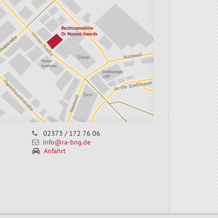
02373 / 172 76 06
info@ra-bng.de
Anfahrt