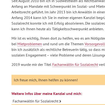
Seit August 2010 bin ich in Südwestfalen als Rechtsanwält
Anfang an Mandate mit Schwerpunkt im Sozial- und Mietr
Arbeitsrecht geführt. Im Jahr 2013 bin ich Anwältin in ein
Anfang 2014 kann ich Sie in meiner eigenen Kanzlei beg
Sozialrecht konnte ich mit Erfolg absolvieren. Die sozialr
kann ich Ihnen heute als Tätigkeitsschwerpunkt anbieten.
Mir ist es wichtig, Ihnen dort zu helfen, wo es am Nötigste
bei
Mietproblemen
und rund um die Themen
Vorsorgevol
bin ich zusätzlich als rechtliche Betreuerin tätig, so dass
sozialen Engagement – viele Probleme und deren Lösungen
2019 wurde mir der Titel
Fachanwältin für Sozialrecht
verl
Ich freue mich, Ihnen helfen zu können!
Weitere Infos über meine Kanzlei und mich:
Fachanwältin für Sozialrecht