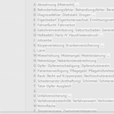
A
Abmahnung (Mietrecht)
…
B
Befunderhebungsfehler
Behandlungsfehler
Bera
D
Diagnosefehler
Diebstahl
Drogen
…
E
Eigenbedarf
Eigentümerwechsel
Ermittlungsver
F
Fahrerflucht
Fahrverbot
G
Gebührenvereinbarung
Geburtsschaden
General
H
Haftbefehl
Hartz IV
Hausfriedensbruch
…
J
Jobcenter
K
Körperverletzung
Krankenversicherung
…
L
Lärm
M
Mieterhöhung
Mietmangel
Mietminderung
…
N
Nebenklage
Nebenkostenabrechnung
O
Opfer
Opferentschädigung
Opferschutzverein
P
Patientenverfügung
Pflegegeld
Pflegehilfsmittel
R
Raub
Recht auf Krippenplatz
Rechtsschutzversi
S
Schadenseratz (Arzthaftung)
Schimmel
Schmerze
T
Täter-Opfer-Ausgleich
Ã
U
Unfallversicherung
…
V
Verfahrenskostenhilfe
Verfahrenswert
Verhinder
W
Wohnfläche
Z
Zeugenaussage
Zwangsversteigerung