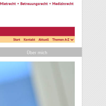
Mietrecht
Betreuungsrecht
Medizinrecht
Start
Kontakt
Aktuell
Themen A-Z
Über mich