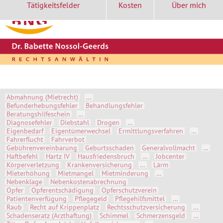
Tätigkeitsfelder
Kosten
Über mich
Start
Kontakt
Aktuell
Themen A-Z
Abmahnung (Mietrecht)
…
Befunderhebungsfehler
Behandlungsfehler
Beratungshilfeschein
…
Diagnosefehler
Diebstahl
Drogen
…
Eigenbedarf
Eigentümerwechsel
Ermittlungsverfahren
…
Fahrerflucht
Fahrverbot
Gebührenvereinbarung
Geburtsschaden
Generalvollmacht
…
Haftbefehl
Hartz IV
Hausfriedensbruch
…
Jobcenter
Körperverletzung
Krankenversicherung
…
Lärm
Mieterhöhung
Mietmangel
Mietminderung
…
Nebenklage
Nebenkostenabrechnung
Opfer
Opferentschädigung
Opferschutzverein
Patientenverfügung
Pflegegeld
Pflegehilfsmittel
…
Raub
Recht auf Krippenplatz
Rechtsschutzversicherung
…
Schadenseratz (Arzthaftung)
Schimmel
Schmerzensgeld
…