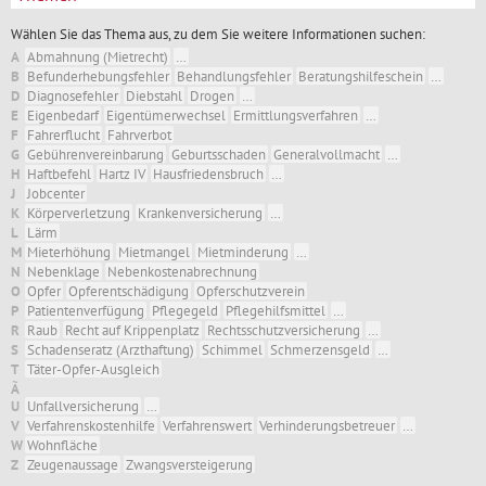
Wählen Sie das Thema aus, zu dem Sie weitere Informationen suchen:
A
Abmahnung (Mietrecht)
…
B
Befunderhebungsfehler
Behandlungsfehler
Beratungshilfeschein
…
D
Diagnosefehler
Diebstahl
Drogen
…
E
Eigenbedarf
Eigentümerwechsel
Ermittlungsverfahren
…
F
Fahrerflucht
Fahrverbot
G
Gebührenvereinbarung
Geburtsschaden
Generalvollmacht
…
H
Haftbefehl
Hartz IV
Hausfriedensbruch
…
J
Jobcenter
K
Körperverletzung
Krankenversicherung
…
L
Lärm
M
Mieterhöhung
Mietmangel
Mietminderung
…
N
Nebenklage
Nebenkostenabrechnung
O
Opfer
Opferentschädigung
Opferschutzverein
P
Patientenverfügung
Pflegegeld
Pflegehilfsmittel
…
R
Raub
Recht auf Krippenplatz
Rechtsschutzversicherung
…
S
Schadenseratz (Arzthaftung)
Schimmel
Schmerzensgeld
…
T
Täter-Opfer-Ausgleich
Ã
U
Unfallversicherung
…
V
Verfahrenskostenhilfe
Verfahrenswert
Verhinderungsbetreuer
…
W
Wohnfläche
Z
Zeugenaussage
Zwangsversteigerung