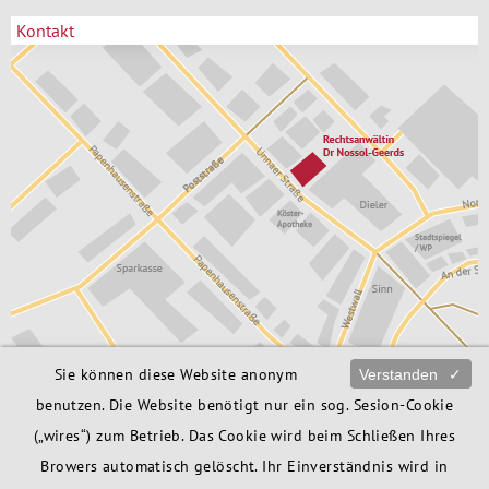
Kontakt
Sie können diese Website anonym
Verstanden
✓
Rechtsanwältin
02373 / 172 76 06
Dr. Babette Nossol-Geerds
info@ra-bng.de
benutzen. Die Website benötigt nur ein sog. Sesion-Cookie
Unnaer Str. 6
Anfahrt
58706 Menden
(„wires“) zum Betrieb. Das Cookie wird beim Schließen Ihres
Browers automatisch gelöscht. Ihr Einverständnis wird in