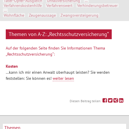
Täter-Opfer-Ausgleich
Unfallversicherung
…
Verfahrenskostenhilfe
Verfahrenswert
Verhinderungsbetreuer
…
Wohnfläche
Zeugenaussage
Zwangsversteigerung
Themen von A-Z: „Rechtsschutzversicherung“
Auf der folgenden Seite finden Sie Informationen Thema
„Rechtsschutzversicherung“:
Kosten
…kann ich mir einen Anwalt überhaupt leisten? Sie werden
feststellen: Sie können es!
weiter lesen
Diesen Beitrag teilen:
Themen