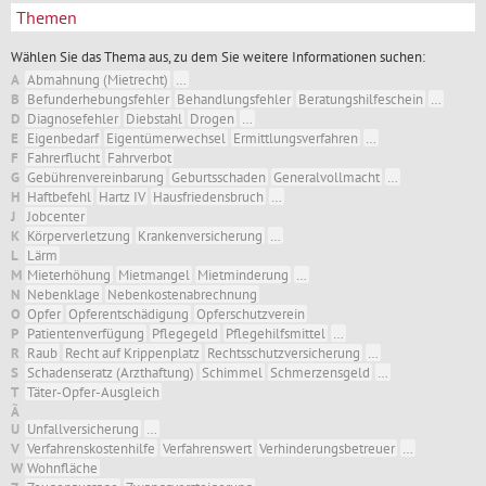
Themen
Wählen Sie das Thema aus, zu dem Sie weitere Informationen suchen:
A
Abmahnung (Mietrecht)
…
B
Befunderhebungsfehler
Behandlungsfehler
Beratungshilfeschein
…
D
Diagnosefehler
Diebstahl
Drogen
…
E
Eigenbedarf
Eigentümerwechsel
Ermittlungsverfahren
…
F
Fahrerflucht
Fahrverbot
G
Gebührenvereinbarung
Geburtsschaden
Generalvollmacht
…
H
Haftbefehl
Hartz IV
Hausfriedensbruch
…
J
Jobcenter
K
Körperverletzung
Krankenversicherung
…
L
Lärm
M
Mieterhöhung
Mietmangel
Mietminderung
…
N
Nebenklage
Nebenkostenabrechnung
O
Opfer
Opferentschädigung
Opferschutzverein
P
Patientenverfügung
Pflegegeld
Pflegehilfsmittel
…
R
Raub
Recht auf Krippenplatz
Rechtsschutzversicherung
…
S
Schadenseratz (Arzthaftung)
Schimmel
Schmerzensgeld
…
T
Täter-Opfer-Ausgleich
Ã
U
Unfallversicherung
…
V
Verfahrenskostenhilfe
Verfahrenswert
Verhinderungsbetreuer
…
W
Wohnfläche