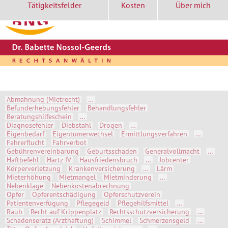
Tätigkeitsfelder
Kosten
Über mich
Start
Kontakt
Aktuell
Themen A-Z
Abmahnung (Mietrecht)
…
Befunderhebungsfehler
Behandlungsfehler
Beratungshilfeschein
…
Diagnosefehler
Diebstahl
Drogen
…
Eigenbedarf
Eigentümerwechsel
Ermittlungsverfahren
…
Fahrerflucht
Fahrverbot
Gebührenvereinbarung
Geburtsschaden
Generalvollmacht
…
Haftbefehl
Hartz IV
Hausfriedensbruch
…
Jobcenter
Körperverletzung
Krankenversicherung
…
Lärm
Mieterhöhung
Mietmangel
Mietminderung
…
Nebenklage
Nebenkostenabrechnung
Opfer
Opferentschädigung
Opferschutzverein
Patientenverfügung
Pflegegeld
Pflegehilfsmittel
…
Raub
Recht auf Krippenplatz
Rechtsschutzversicherung
…
Schadenseratz (Arzthaftung)
Schimmel
Schmerzensgeld
…