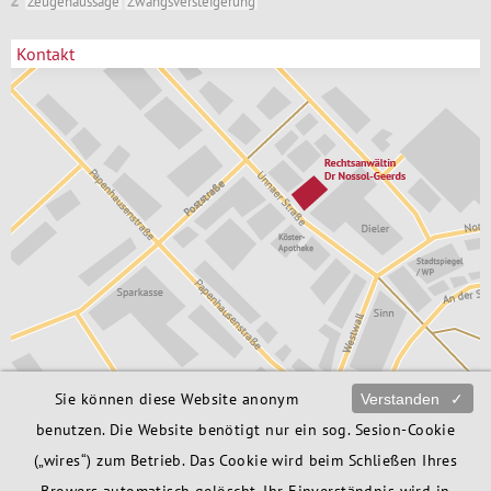
Z
Zeugenaussage
Zwangsversteigerung
Kontakt
Sie können diese Website anonym
Verstanden
✓
Rechtsanwältin
02373 / 172 76 06
Dr. Babette Nossol-Geerds
info@ra-bng.de
benutzen. Die Website benötigt nur ein sog. Sesion-Cookie
Unnaer Str. 6
Anfahrt
58706 Menden
(„wires“) zum Betrieb. Das Cookie wird beim Schließen Ihres
Browers automatisch gelöscht. Ihr Einverständnis wird in