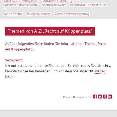
Täter-Opfer-Ausgleich
Unfallversicherung
…
Verfahrenskostenhilfe
Verfahrenswert
Verhinderungsbetreuer
…
Wohnfläche
Zeugenaussage
Zwangsversteigerung
Themen von A-Z: „Recht auf Krippenplatz“
Auf der folgenden Seite finden Sie Informationen Thema „Recht
auf Krippenplatz“:
Sozialrecht
Ich unterstütze und berate Sie in allen Bereichen des Sozialrechts,
kämpfe für Sie bei Behörden und vor dem Sozialgericht.
weiter
lesen
Diesen Beitrag teilen: